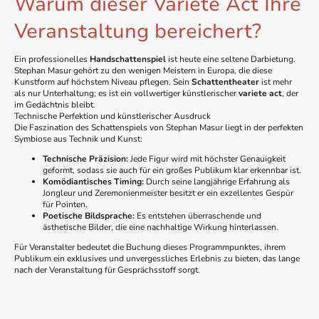
Warum dieser
Variete Act
Ihre
Veranstaltung bereichert?
Ein professionelles
Handschattenspiel
ist heute eine seltene Darbietung.
Stephan Masur gehört zu den wenigen Meistern in Europa, die diese
Kunstform auf höchstem Niveau pflegen. Sein
Schattentheater
ist mehr
als nur Unterhaltung; es ist ein vollwertiger künstlerischer
variete act
, der
im Gedächtnis bleibt.
Technische Perfektion und künstlerischer Ausdruck
Die Faszination des Schattenspiels von Stephan Masur liegt in der perfekten
Symbiose aus Technik und Kunst:
Technische Präzision:
Jede Figur wird mit höchster Genauigkeit
geformt, sodass sie auch für ein großes Publikum klar erkennbar ist.
Komödiantisches Timing:
Durch seine langjährige Erfahrung als
Jongleur
und
Zeremonienmeister
besitzt er ein exzellentes Gespür
für Pointen.
Poetische Bildsprache:
Es entstehen überraschende und
ästhetische Bilder, die eine nachhaltige Wirkung hinterlassen.
Für Veranstalter bedeutet die Buchung dieses Programmpunktes, ihrem
Publikum ein exklusives und unvergessliches Erlebnis zu bieten, das lange
nach der Veranstaltung für Gesprächsstoff sorgt.