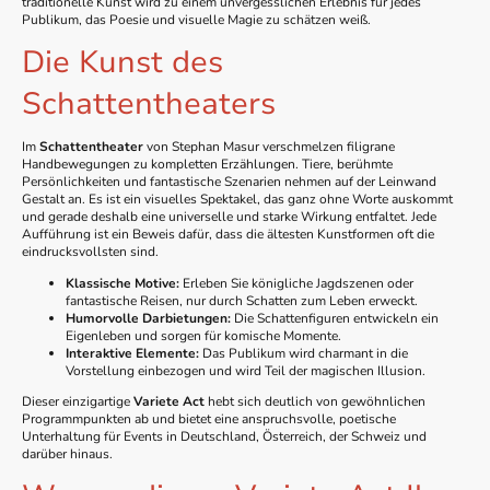
traditionelle Kunst wird zu einem unvergesslichen Erlebnis für jedes
Publikum, das Poesie und visuelle Magie zu schätzen weiß.
Die Kunst des
Schattentheaters
Im
Schattentheater
von Stephan Masur verschmelzen filigrane
Handbewegungen zu kompletten Erzählungen. Tiere, berühmte
Persönlichkeiten und fantastische Szenarien nehmen auf der Leinwand
Gestalt an. Es ist ein visuelles Spektakel, das ganz ohne Worte auskommt
und gerade deshalb eine universelle und starke Wirkung entfaltet. Jede
Aufführung ist ein Beweis dafür, dass die ältesten Kunstformen oft die
eindrucksvollsten sind.
Klassische Motive:
Erleben Sie königliche Jagdszenen oder
fantastische Reisen, nur durch Schatten zum Leben erweckt.
Humorvolle Darbietungen:
Die Schattenfiguren entwickeln ein
Eigenleben und sorgen für komische Momente.
Interaktive Elemente:
Das Publikum wird charmant in die
Vorstellung einbezogen und wird Teil der magischen Illusion.
Dieser einzigartige
Variete Act
hebt sich deutlich von gewöhnlichen
Programmpunkten ab und bietet eine anspruchsvolle, poetische
Unterhaltung für Events in Deutschland, Österreich, der Schweiz und
darüber hinaus.