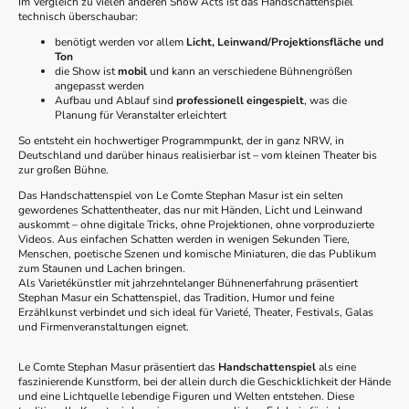
Im Vergleich zu vielen anderen Show Acts ist das Handschattenspiel
technisch überschaubar:
benötigt werden vor allem
Licht, Leinwand/Projektionsfläche und
Ton
die Show ist
mobil
und kann an verschiedene Bühnengrößen
angepasst werden
Aufbau und Ablauf sind
professionell eingespielt
, was die
Planung für Veranstalter erleichtert
So entsteht ein hochwertiger Programmpunkt, der in ganz NRW, in
Deutschland und darüber hinaus realisierbar ist – vom kleinen Theater bis
zur großen Bühne.
Das Handschattenspiel von Le Comte Stephan Masur ist ein selten
gewordenes Schattentheater, das nur mit Händen, Licht und Leinwand
auskommt – ohne digitale Tricks, ohne Projektionen, ohne vorproduzierte
Videos. Aus einfachen Schatten werden in wenigen Sekunden Tiere,
Menschen, poetische Szenen und komische Miniaturen, die das Publikum
zum Staunen und Lachen bringen.
Als Varietékünstler mit jahrzehntelanger Bühnenerfahrung präsentiert
Stephan Masur ein Schattenspiel, das Tradition, Humor und feine
Erzählkunst verbindet und sich ideal für Varieté, Theater, Festivals, Galas
und Firmenveranstaltungen eignet.
Le Comte Stephan Masur präsentiert das
Handschattenspiel
als eine
faszinierende Kunstform, bei der allein durch die Geschicklichkeit der Hände
und eine Lichtquelle lebendige Figuren und Welten entstehen. Diese