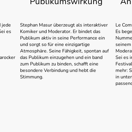
Publikumswirkung
An
e
 jede
Stephan Masur überzeugt als interaktiver
Le Comt
Sei es
Komiker und Moderator. Er bindet das
Es bege
Publikum aktiv in seine Performance ein
Nummern
und sorgt so für eine einzigartige
seinem 
Atmosphäre. Seine Fähigkeit, spontan auf
Moderat
barocker
das Publikum einzugehen und ein band
Sei es i
zum Publikum zu binden, schafft eine
Festiva
besondere Verbindung und hebt die
mehr: S
Stimmung.
in unte
passend