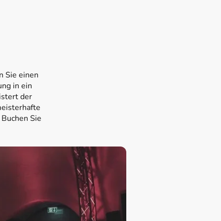
nt
n Sie einen
ng in ein
stert der
eisterhafte
 Buchen Sie