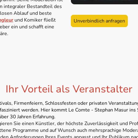
in integraler Bestandteil des
slosen Ablauf und beste
ngleur
und Komiker fließt
Unverbindlich anfragen
eber ein und schafft eine
äre.
Ihr Vorteil als Veranstalter
stivals, Firmenfeiern, Schlossfesten oder privaten Veranstaltun
fasziniert werden. Hier kommt Le Comte - Stephan Masur ins Sp
ber 30 Jahren Erfahrung.
en Sie einen Künstler, der höchste Zuverlässigkeit und Profes
nittene Programme und auf Wunsch auch mehrsprachige Moderat
n den Anforderungen Ihres Events anpasst und Ihr Publikum nac