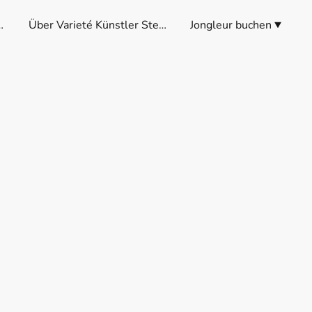
 Zeremonienmeister
Über Varieté Künstler Stephan Masur
Jongleur buchen