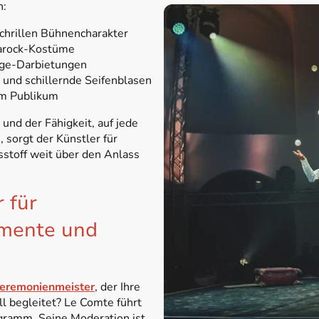
h:
schrillen Bühnencharakter
Barock-Kostüme
age
-Darbietungen
und schillernde Seifenblasen
em Publikum
nd der Fähigkeit, auf jede
, sorgt der Künstler für
stoff weit über den Anlass
 für
omente und
eremonienmeister
, der Ihre
ll begleitet? Le Comte führt
gramm. Seine Moderation ist