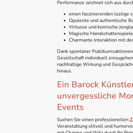
Performance zeichnet sich aus durc
einen faszinierenden lustige 
Opulente und authentische 
Virtuose und komische
Jongl
Magische Handschattenspiele 
Charmante Interaktion mit d
Dank spontaner Publikumsaktionen u
Gesellschaft individuell einzugehen
nachhaltige Wirkung und Gesprächs
hinaus.
Ein Barock Künstler
unvergessliche M
Events
Suchen Sie einen professionellen
Z
Veranstaltung stilvoll und humorvo
mit Charme und Witz durch Ihr Pro