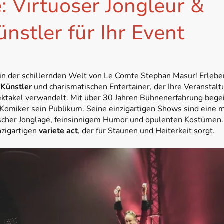
: Virtuoser
Jongleur
&
ünstler
für Ihr Eve
in der schillernden Welt von Le Comte Stephan Masur! Erlebe
 Künstler
und charismatischen Entertainer, der Ihre Veranstaltu
ktakel verwandelt. Mit über 30 Jahren Bühnenerfahrung begei
Komiker sein Publikum. Seine einzigartigen Shows sind eine m
scher
Jonglage
, feinsinnigem Humor und opulenten Kostümen.
nzigartigen
variete act
, der für Staunen und Heiterkeit sorgt.